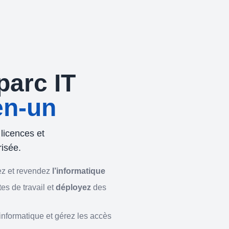
parc IT
en-un
licences et
risée.
rez et revendez
l’informatique
es de travail et
déployez
des
informatique et gérez les accès