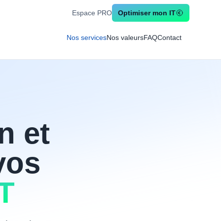
Espace PRO
Optimiser mon IT
Nos services
Nos valeurs
FAQ
Contact
n et
vos
T